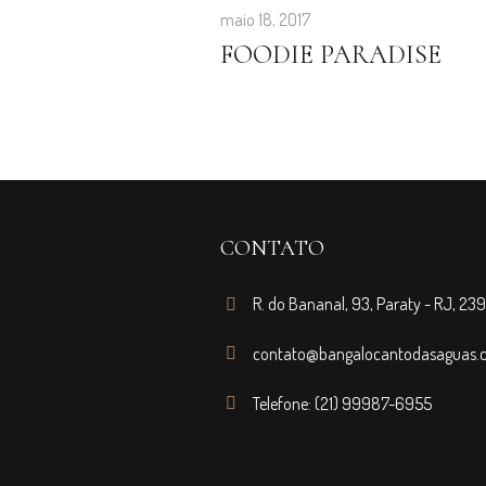
maio 18, 2017
FOODIE PARADISE
CONTATO
R. do Bananal, 93, Paraty - RJ, 2
contato@bangalocantodasaguas.
Telefone: (21) 99987-6955