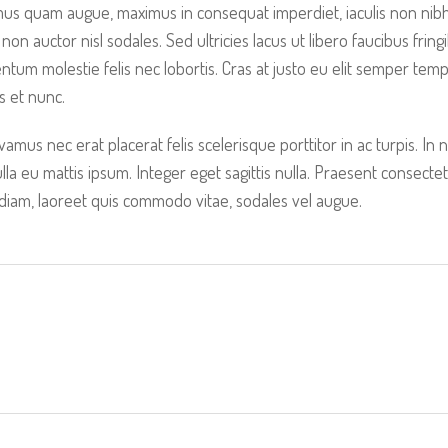
mus quam augue, maximus in consequat imperdiet, iaculis non nibh.
on auctor nisl sodales. Sed ultricies lacus ut libero faucibus fringill
ntum molestie felis nec lobortis. Cras at justo eu elit semper temp
s et nunc.
amus nec erat placerat felis scelerisque porttitor in ac turpis. In
Nulla eu mattis ipsum. Integer eget sagittis nulla. Praesent consect
 diam, laoreet quis commodo vitae, sodales vel augue.