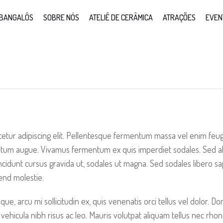
BANGALÔS
SOBRE NÓS
ATELIÊ DE CERÂMICA
ATRAÇÕES
EVEN
tur adipiscing elit. Pellentesque fermentum massa vel enim feugiat
ntum augue. Vivamus fermentum ex quis imperdiet sodales. Sed ali
tincidunt cursus gravida ut, sodales ut magna. Sed sodales libero sa
fend molestie.
ue, arcu mi sollicitudin ex, quis venenatis orci tellus vel dolor. Don
vehicula nibh risus ac leo. Mauris volutpat aliquam tellus nec rhon