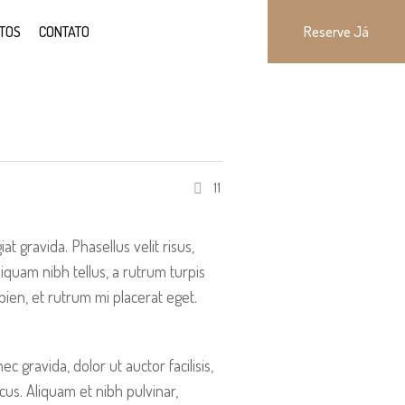
TOS
CONTATO
Reserve Já
11
 gravida. Phasellus velit risus,
quam nibh tellus, a rutrum turpis
pien, et rutrum mi placerat eget.
ec gravida, dolor ut auctor facilisis,
cus. Aliquam et nibh pulvinar,