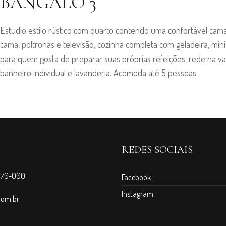
BANGALÔ 3
Estudio estilo rústico com quarto contendo uma confortável cama
cama, poltronas e televisão, cozinha completa com geladeira, mini
para quem gosta de preparar suas próprias refeições, rede na var
banheiro individual e lavanderia. Acomoda até 5 pessoas.
REDES SOCIAIS
3970-000
Facebook
Instagram
com.br